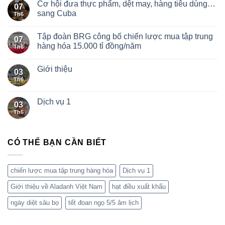
Cơ hội đưa thực phẩm, dệt may, hàng tiêu dùng…
07
sang Cuba
Th6
Tập đoàn BRG công bố chiến lược mua tập trung
07
hàng hóa 15.000 tỉ đồng/năm
Th6
Giới thiệu
03
Th6
Dịch vụ 1
03
Th6
CÓ THỂ BẠN CẦN BIẾT
chiến lược mua tập trung hàng hóa
Dịch vụ 1
Giới thiệu về Aladanh Việt Nam
hạt điều xuất khẩu
ngày diệt sâu bọ
tết đoan ngọ 5/5 âm lịch