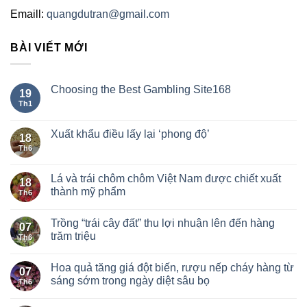
Emaill:
quangdutran@gmail.com
BÀI VIẾT MỚI
Choosing the Best Gambling Site168
19
Th1
Xuất khẩu điều lấy lại ‘phong độ’
18
Th6
Lá và trái chôm chôm Việt Nam được chiết xuất
18
thành mỹ phẩm
Th6
Trồng “trái cây đất” thu lợi nhuận lên đến hàng
07
trăm triệu
Th6
Hoa quả tăng giá đột biến, rượu nếp cháy hàng từ
07
sáng sớm trong ngày diệt sâu bọ
Th6